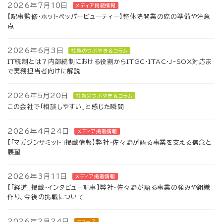
2026年7月10日
メディア掲載情報
【記事監修・ホットペッパービューティー】整体院開業の際の準備や注意
点
2026年6月3日
社員のつぶやき＆コラム
IT統制とは？内部統制における役割からITGC·ITAC·J-SOX対応ま
で実務担当者向けに解説
2026年5月20日
社員のつぶやき＆コラム
この会社で「相談しやすい」と感じた瞬間
2026年4月24日
メディア掲載情報
【「マガジンサミット」掲載情報】弊社・佐々野が語る事業を支える信念と
展望
2026年3月11日
メディア掲載情報
【「経道」掲載・インタビュー記事】弊社・佐々野が語る事業の強みや組織
作り、今後の挑戦について
2026年2月24日
ニュース