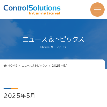
コ
ナ
ン
ビ
テ
ゲ
ン
ー
ツ
シ
へ
ョ
ス
ン
キ
に
ッ
移
プ
動
ニュース＆トピックス
News & Topics
HOME
ニュース＆トピックス
2025年5月
2025年5月