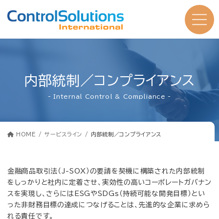
コ
ナ
ン
ビ
テ
ゲ
ン
ー
ツ
シ
へ
ョ
ス
ン
キ
に
ッ
移
プ
動
内部統制／コンプライアンス
- Internal Control & Compliance -
HOME
サービスライン
内部統制／コンプライアンス
金融商品取引法（J-SOX）の要請を契機に構築された内部統制
をしっかりと社内に定着させ、実効性の高いコーポレートガバナン
スを実現し、さらにはESGやSDGs（持続可能な開発目標）とい
った非財務目標の達成につなげることは、先進的な企業に求めら
れる責任です。