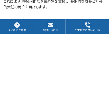
これにより、持続可能な企業経営を支援し、長期的な成長と社会
的責任の両立を目指します。
よくあるご質問
お問い合わせ
お電話でお問い合わせ
Case Studies
事例紹介
［CASE1］ 上場準備会社における内部統制全般の対応
［CASE2］ 上場会社の新規海外子会社の内部統制対応
［CASE3］ 上場会社の内部統制見直し対応
内部統制／コンプライアンス事例一覧へ