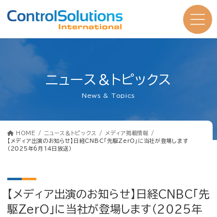
コ
ナ
ン
ビ
テ
ゲ
ン
ー
ツ
シ
へ
ョ
ス
ン
キ
に
ッ
移
プ
動
ニュース＆トピックス
News & Topics
HOME
ニュース＆トピックス
メディア掲載情報
【メディア出演のお知らせ】日経CNBC「先駆ZerO」に当社が登場します
（2025年6月14日放送）
【メディア出演のお知らせ】日経CNBC「先
駆ZerO」に当社が登場します（2025年