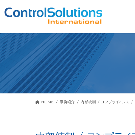
コ
ナ
ン
ビ
テ
ゲ
ン
ー
ツ
シ
へ
ョ
ス
ン
キ
に
ッ
移
プ
動
HOME
事例紹介
内部統制 / コンプライアンス