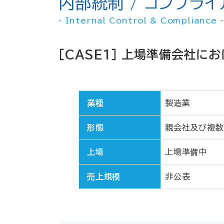
内部統制 / コンプライ
- Internal Control & Compliance -
［CASE1］ 上場準備会社
業種
製造業
形態
親会社及び複数
上場
上場準備中
売上規模
非公表