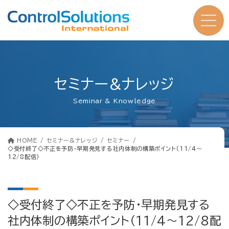
コ
ナ
ン
ビ
テ
ゲ
ン
ー
ツ
シ
へ
ョ
ス
ン
キ
に
ッ
移
プ
動
セミナー&ナレッジ
Seminar & Knowledge
HOME
セミナー&ナレッジ
セミナー
◇受付終了◇不正を予防・早期発見する社内体制の構築ポイント（11/4～
12/8配信）
◇受付終了◇不正を予防・早期発見する
社内体制の構築ポイント（11/4～12/8配