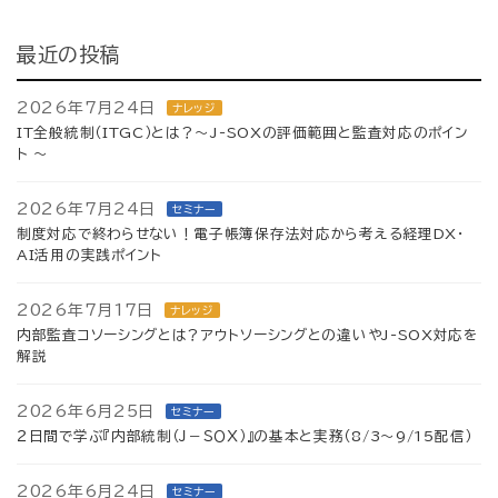
最近の投稿
2026年7月24日
ナレッジ
IT全般統制（ITGC）とは？～J-SOXの評価範囲と監査対応のポイン
ト ～
2026年7月24日
セミナー
制度対応で終わらせない！電子帳簿保存法対応から考える経理DX・
AI活用の実践ポイント
2026年7月17日
ナレッジ
内部監査コソーシングとは？アウトソーシングとの違いやJ-SOX対応を
解説
2026年6月25日
セミナー
２日間で学ぶ『内部統制（Ｊ－ＳＯＸ）』の基本と実務（8/3～9/15配信）
2026年6月24日
セミナー