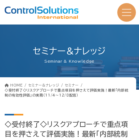
コ
ナ
ン
ビ
テ
ゲ
ン
ー
ツ
シ
へ
ョ
ス
ン
キ
に
ッ
移
プ
動
セミナー&ナレッジ
Seminar & Knowledge
HOME
セミナー&ナレッジ
セミナー
◇受付終了◇リスクアプローチで重点項目を押さえて評価実施！最新「内部統
制の有効性評価」の実務（11/4～12/8配信）
◇受付終了◇リスクアプローチで重点項
目を押さえて評価実施！最新「内部統制