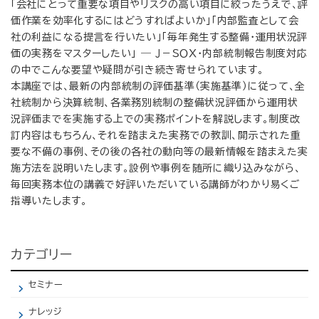
「会社にとって重要な項目やリスクの高い項目に絞ったうえで、評
価作業を効率化するにはどうすればよいか」「内部監査として会
社の利益になる提言を行いたい」「毎年発生する整備・運用状況評
価の実務をマスターしたい」 ― Ｊ－ＳＯＸ・内部統制報告制度対応
の中でこんな要望や疑問が引き続き寄せられています。
本講座では、最新の内部統制の評価基準（実施基準）に従って、全
社統制から決算統制、各業務別統制の整備状況評価から運用状
況評価までを実施する上での実務ポイントを解説します。制度改
訂内容はもちろん、それを踏まえた実務での教訓、開示された重
要な不備の事例、その後の各社の動向等の最新情報を踏まえた実
施方法を説明いたします。設例や事例を随所に織り込みながら、
毎回実務本位の講義で好評いただいている講師がわかり易くご
指導いたします。
カテゴリー
セミナー
ナレッジ