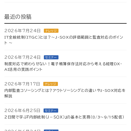
最近の投稿
2026年7月24日
ナレッジ
IT全般統制（ITGC）とは？～J-SOXの評価範囲と監査対応のポイン
ト ～
2026年7月24日
セミナー
制度対応で終わらせない！電子帳簿保存法対応から考える経理DX・
AI活用の実践ポイント
2026年7月17日
ナレッジ
内部監査コソーシングとは？アウトソーシングとの違いやJ-SOX対応を
解説
2026年6月25日
セミナー
２日間で学ぶ『内部統制（Ｊ－ＳＯＸ）』の基本と実務（8/3～9/15配信）