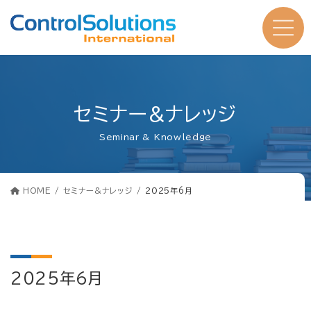
コ
ナ
ン
ビ
テ
ゲ
ン
ー
ツ
シ
へ
ョ
ス
ン
キ
に
ッ
移
プ
動
セミナー&ナレッジ
Seminar & Knowledge
HOME
セミナー&ナレッジ
2025年6月
2025年6月