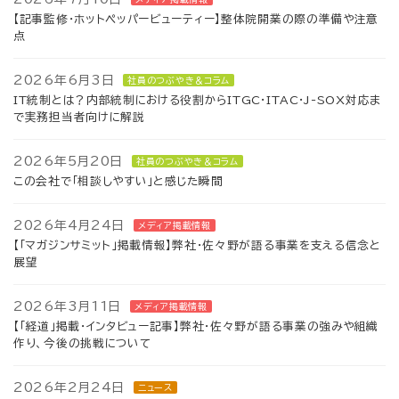
【記事監修・ホットペッパービューティー】整体院開業の際の準備や注意
点
2026年6月3日
社員のつぶやき＆コラム
IT統制とは？内部統制における役割からITGC·ITAC·J-SOX対応ま
で実務担当者向けに解説
2026年5月20日
社員のつぶやき＆コラム
この会社で「相談しやすい」と感じた瞬間
2026年4月24日
メディア掲載情報
【「マガジンサミット」掲載情報】弊社・佐々野が語る事業を支える信念と
展望
2026年3月11日
メディア掲載情報
【「経道」掲載・インタビュー記事】弊社・佐々野が語る事業の強みや組織
作り、今後の挑戦について
2026年2月24日
ニュース