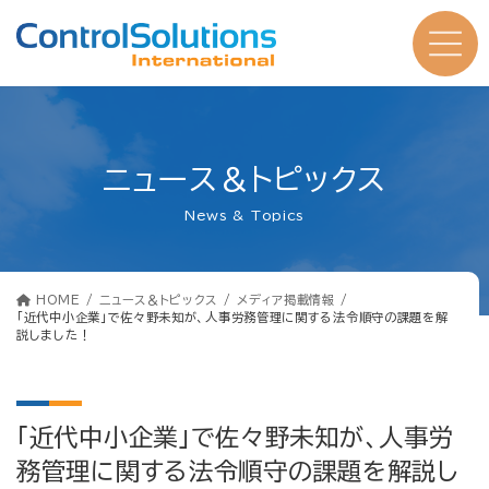
コ
ナ
ン
ビ
テ
ゲ
ン
ー
ツ
シ
へ
ョ
ス
ン
キ
に
ッ
移
プ
動
ニュース＆トピックス
News & Topics
HOME
ニュース＆トピックス
メディア掲載情報
「近代中小企業」で佐々野未知が、人事労務管理に関する法令順守の課題を解
説しました！
「近代中小企業」で佐々野未知が、人事労
務管理に関する法令順守の課題を解説し