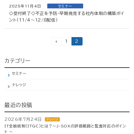
2025年11月4日
セミナー
◇受付終了◇不正を予防・早期発見する社内体制の構築ポイ
ント（11/4～12/8配信）
投
固
固
«
1
2
定
定
ペ
ペ
稿
ー
ー
ジ
ジ
カテゴリー
の
ペ
セミナー
ー
ナレッジ
ジ
送
最近の投稿
り
2026年7月24日
ナレッジ
IT全般統制（ITGC）とは？～J-SOXの評価範囲と監査対応のポイン
ト ～