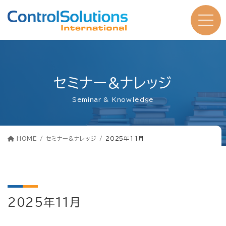
コ
ナ
ン
ビ
テ
ゲ
ン
ー
ツ
シ
へ
ョ
ス
ン
キ
に
ッ
移
プ
動
セミナー&ナレッジ
Seminar & Knowledge
HOME
セミナー&ナレッジ
2025年11月
2025年11月