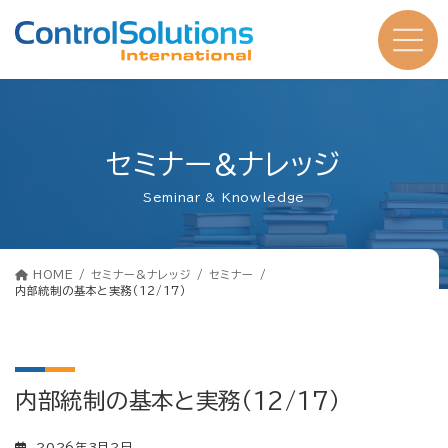
コ
ナ
ン
ビ
テ
ゲ
ン
ー
ツ
シ
へ
ョ
ス
ン
キ
に
ッ
移
プ
動
セミナー&ナレッジ
Seminar & Knowledge
HOME
セミナー&ナレッジ
セミナー
内部統制の基本と実務（12/17）
内部統制の基本と実務（12/17）
2026年3月2日