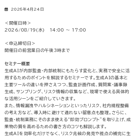
2026年4月24日
＜開催日時＞
2026/08/19(水) 14:00 〜 17:00
＜申込締切日＞
開催日の前営業日の午後3時まで
セミナー概要
生成AIが内部監査・内部統制にもたらす変化と、実務で安全に活
用するためのポイントを解説するセミナーです。生成AIの基本と
主要ツールの違いを押さえつつ、監査計画作成、質問案・議事録
生成、サンプリング、リスク情報の収集など、現場で使える具体的
な活用シーンをご紹介していきます。
また、情報漏洩やハルシネーションといったリスク、社内規程整備
の考え方など、導入時に避けて通れない留意点も整理。さらに、
監査・統制業務にそのまま使える“即効プロンプト”を取り上げ、成
果物の質を高めるための書き方のコツも解説します。
生成AIを効率化だけでなく、リスク兆候の発見や視点の補完に生