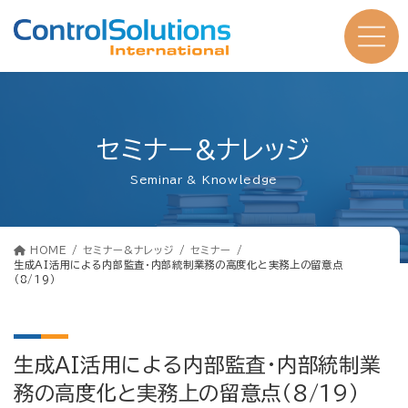
コ
ナ
ン
ビ
テ
ゲ
ン
ー
ツ
シ
へ
ョ
ス
ン
キ
に
ッ
移
プ
動
セミナー&ナレッジ
Seminar & Knowledge
HOME
セミナー&ナレッジ
セミナー
生成AI活用による内部監査・内部統制業務の高度化と実務上の留意点
（8/19）
生成AI活用による内部監査・内部統制業
務の高度化と実務上の留意点（8/19）