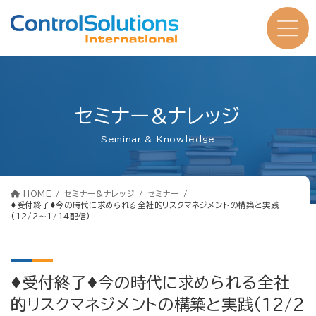
コ
ナ
ン
ビ
テ
ゲ
ン
ー
ツ
シ
へ
ョ
ス
ン
キ
に
ッ
移
プ
動
セミナー&ナレッジ
Seminar & Knowledge
HOME
セミナー&ナレッジ
セミナー
♦受付終了♦今の時代に求められる全社的リスクマネジメントの構築と実践
(12/2～1/14配信)
♦受付終了♦今の時代に求められる全社
的リスクマネジメントの構築と実践(12/2