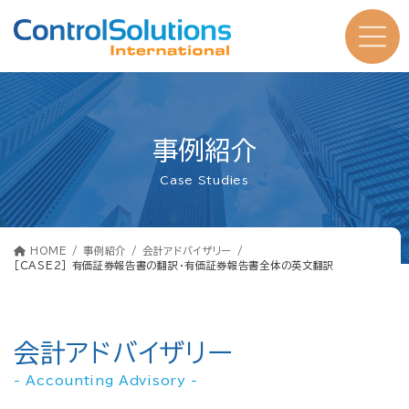
コ
ナ
ン
ビ
テ
ゲ
ン
ー
ツ
シ
へ
ョ
ス
ン
キ
に
ッ
移
プ
動
事例紹介
Case Studies
HOME
事例紹介
会計アドバイザリー
［CASE2］ 有価証券報告書の翻訳・有価証券報告書全体の英文翻訳
会計アドバイザリー
- Accounting Advisory -