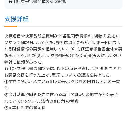
有価証券報告書全体の英文翻訳
支援詳細
決算短信や決算説明会資料など各種開示情報を、複数の会社を
つかって翻訳開示してきた。弊社は以前から統合レポートに含ま
れる財務情報の英訳を担当していたが、有価証券報告書全体を英
訳開示することが決定し、財務情報の翻訳や監査法人対応に強い
弊社に依頼があった。
有価証券報告書の翻訳では、以下の点を考慮し、会社側担当者と
も意見交換を行った上で、表記についての認識を共有した。
①すでに開示されている翻訳の表現や会社の固有名詞との一貫
性
②会計基準や財務報告に関わる専門の翻訳、金融庁から公表さ
れているタクソノミ、法令の翻訳等の考慮
③同業他社での開示例