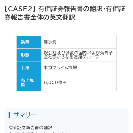
［CASE2］ 有価証券報告書の翻訳・有価証
券報告書全体の英文翻訳
業種
製造業
親会社及び多数の国内および海外子
形態
会社等からなる連結グループ
上場
東京プライム市場
売上規
6,000億円
模
サマリー
有価証券報告書の翻訳