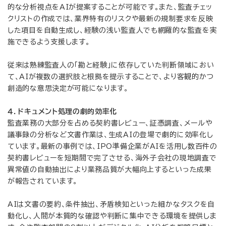
的な分析視点をAIが提案することが可能です。また、監査チェッ
クリストの作成では、業界特有のリスクや最新の規制要求を反映
した項目を自動生成し、経験の浅い監査人でも網羅的な監査を実
施できるよう支援します。
従来は熟練監査人の「勘と経験」に依存していた判断領域におい
て、AIが複数の選択肢と根拠を提示することで、より客観的かつ
創造的な意思決定が可能になります。
４．ドキュメント処理の劇的効率化
監査業務の大部分を占める契約書レビュー、証憑調査、メールや
議事録の分析など文書作業は、生成AIの登場で劇的に効率化し
ています。最新の事例では、IPO準備企業がAIを活用し数百件の
契約書レビューを短期間で完了させる、海外子会社の現地調査で
異常値の自動抽出により業務品質が大幅向上するといった成果
が報告されています。
AIは文書の要約、条件抽出、矛盾検知といった細かなタスクを自
動化し、人間が本質的な確認や判断に集中できる環境を提供しま