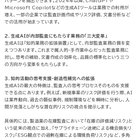
パターンを抽出できます。2024年以降、ChatGPTや
Microsoft Copilotなどの生成AIツールは業務での利用が
増え、一部の企業では監査計画作成やリスク評価、文書分析など
での活用が始まっています。
２．生成AIが内部監査にもたらす業務の「三大変革」
生成AIは「知的業務の拡張装置」として、内部監査業務の質を変
えつつあります。これまで属人的・手作業中心だった監査業務に
対し、思考の補助、文書作成の効率化、品質の標準化という三つ
の方向から変革をもたらします。
３．知的活動の思考支援・創造性補完への拡張
生成AIの最大の特徴は、監査人の思考プロセスそのものを支援
できる点にあります。例えば、新規事業のリスク評価を行う際、AI
は業界動向、過去の類似事例、規制環境などを瞬時に分析し、人
間が見落としがちな潜在的リスクの視点を提示します。
具体的には、製造業の在庫監査において「在庫の評価減リスク」と
いう従来の視点に加え、「サプライチェーン途絶による機会損失リ
スク」「ESG観点での過剰在庫による環境負荷リスク」など、多角