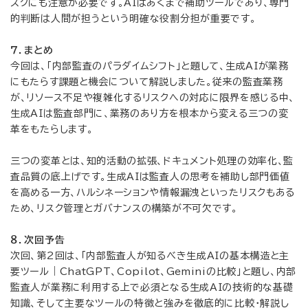
スクにも注意が必要です。AIはあくまで補助ツールであり、専門
的判断は人間が担うという明確な役割分担が重要です。
７．まとめ
今回は、「内部監査のパラダイムシフト」と題して、生成AIが業務
にもたらす課題と機会について解説しました。従来の監査業務
が、リソース不足や複雑化するリスクへの対応に限界を感じる中、
生成AIは監査部門に、業務のあり方を根本から変える三つの変
革をもたらします。
三つの変革とは、知的活動の拡張、ドキュメント処理の効率化、監
査品質の底上げです。生成AIは監査人の思考を補助し部門価値
を高める一方、ハルシネーションや情報漏洩といったリスクもある
ため、リスク管理とガバナンスの構築が不可欠です。
８．次回予告
次回、第2回は、「内部監査人が知るべき生成AIの基本構造と主
要ツール｜ChatGPT、Copilot、Geminiの比較」と題し、内部
監査人が業務に利用する上で必須となる生成AIの技術的な基礎
知識、そして主要なツールの特徴と強みを徹底的に比較・解説し