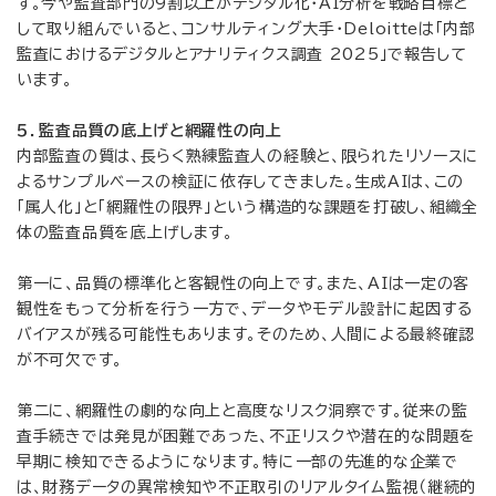
す。今や監査部門の9割以上がデジタル化・AI分析を戦略目標と
して取り組んでいると、コンサルティング大手・Deloitteは「内部
監査におけるデジタルとアナリティクス調査 2025」で報告して
います。
５．監査品質の底上げと網羅性の向上
内部監査の質は、長らく熟練監査人の経験と、限られたリソースに
よるサンプルベースの検証に依存してきました。生成AIは、この
「属人化」と「網羅性の限界」という構造的な課題を打破し、組織全
体の監査品質を底上げします。
第一に、品質の標準化と客観性の向上です。また、AIは一定の客
観性をもって分析を行う一方で、データやモデル設計に起因する
バイアスが残る可能性もあります。そのため、人間による最終確認
が不可欠です。
第二に、網羅性の劇的な向上と高度なリスク洞察です。従来の監
査手続きでは発見が困難であった、不正リスクや潜在的な問題を
早期に検知できるようになります。特に一部の先進的な企業で
は、財務データの異常検知や不正取引のリアルタイム監視（継続的