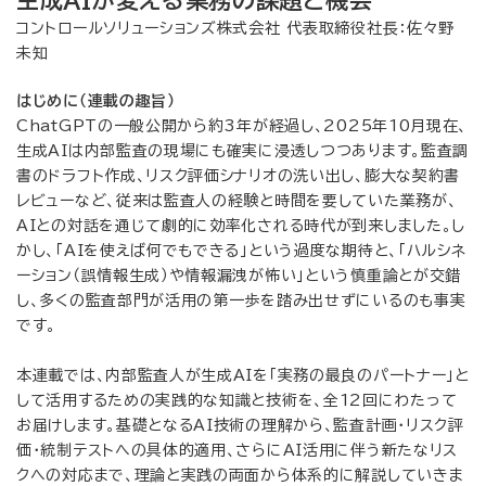
生成AIが変える業務の課題と機会
コントロールソリューションズ株式会社 代表取締役社長：佐々野
未知
はじめに（連載の趣旨）
ChatGPTの一般公開から約3年が経過し、2025年10月現在、
生成AIは内部監査の現場にも確実に浸透しつつあります。監査調
書のドラフト作成、リスク評価シナリオの洗い出し、膨大な契約書
レビューなど、従来は監査人の経験と時間を要していた業務が、
AIとの対話を通じて劇的に効率化される時代が到来しました。し
かし、「AIを使えば何でもできる」という過度な期待と、「ハルシネ
ーション（誤情報生成）や情報漏洩が怖い」という慎重論とが交錯
し、多くの監査部門が活用の第一歩を踏み出せずにいるのも事実
です。
本連載では、内部監査人が生成AIを「実務の最良のパートナー」と
して活用するための実践的な知識と技術を、全12回にわたって
お届けします。基礎となるAI技術の理解から、監査計画・リスク評
価・統制テストへの具体的適用、さらにAI活用に伴う新たなリス
クへの対応まで、理論と実践の両面から体系的に解説していきま