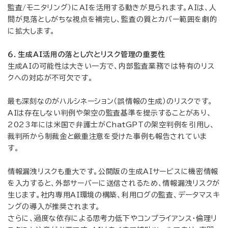
監査/モニタリング）にAIを活用する動きが見られます。AIは、人
間が見落としがちな視点を補完し、監査の質とカバー範囲を劇的
に拡大します。
６．生成AI活用の落とし穴とリスク管理の重要性
生成AIの可能性は大きい一方で、内部監査業務では特有のリス
クへの対応が不可欠です。
最も深刻なのがハルシネーション（誤情報の生成）のリスクです。
AIは存在しない判例や架空の監査基準を提示することがあり、
2023年には米国で弁護士がChatGPTの架空判例を引用し、
裁判所から制裁金と厳重注意を受けた事例も報告されていま
す。
情報漏洩リスクも重大です。公開版の生成AIサービスに機密情報
を入力すると、外部サーバーに送信されるため、情報漏洩リスクが
生じます。社内専用AI環境の構築、利用ログの監査、データマスキ
ングの導入が推奨されます。
さらに、過度な依存による思考力低下やコンプライアンス・倫理リ