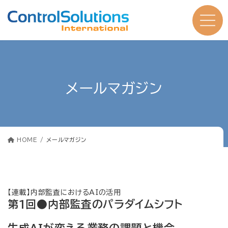
コ
ナ
ン
ビ
テ
ゲ
ン
ー
ツ
シ
へ
ョ
ス
ン
キ
に
ッ
移
プ
動
メールマガジン
HOME
メールマガジン
【連載】内部監査におけるAIの活用
第1回●内部監査のパラダイムシフト