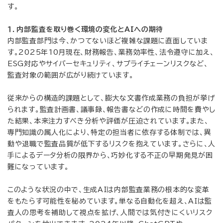
す。
１．内部監査を取り巻く環境の変化とAIへの期待
内部監査部門は今、かつてないほど複雑な課題に直面していま
す。2025年10月現在、財務報告、業務効率性、法令遵守に加え、
ESG対応やサイバーセキュリティ、サプライチェーンリスクなど、
監査対象の範囲が広がり続けています。
従来からの構造的課題として、膨大な文書作成業務の負担が挙げ
られます。監査計画書、議事録、報告書などの作成に時間を費やし
た結果、本来注力すべき分析や評価が圧迫されています。また、
専門知識の属人化により、特定の担当者に依存する体制では、異
動や退職で監査品質が低下するリスクを抱えています。さらに、人
手によるデータ分析の限界から、巧妙化する不正の早期発見が困
難になっています。
このような状況の中で、生成AIは内部監査業務の根本的な変革
をもたらす可能性を秘めています。単なる自動化を超え、AIは監
査人の思考を補助して視点を拡げ、人間では気付きにくいリスク